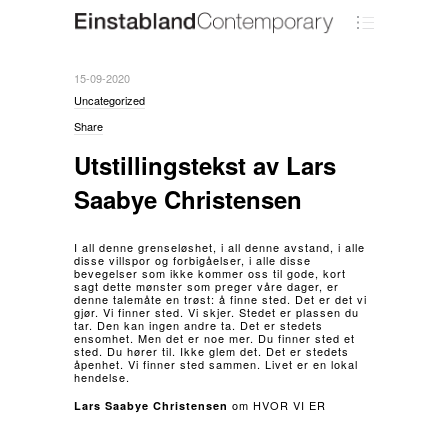
15-09-2020
Uncategorized
Share
Utstillingstekst av Lars
Saabye Christensen
I all denne grenseløshet, i all denne avstand, i alle
disse villspor og forbigåelser, i alle disse
bevegelser som ikke kommer oss til gode, kort
sagt dette mønster som preger våre dager, er
denne talemåte en trøst: å finne sted. Det er det vi
gjør. Vi finner sted. Vi skjer. Stedet er plassen du
tar. Den kan ingen andre ta. Det er stedets
ensomhet. Men det er noe mer. Du finner sted et
sted. Du hører til. Ikke glem det. Det er stedets
åpenhet. Vi finner sted sammen. Livet er en lokal
hendelse.
om HVOR VI ER
Lars Saabye Christensen