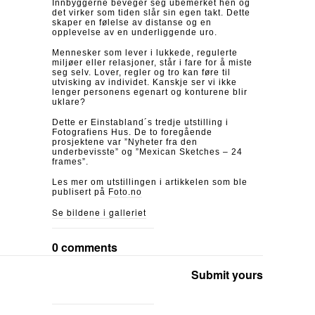
Innbyggerne beveger seg ubemerket hen og
det virker som tiden slår sin egen takt. Dette
skaper en følelse av distanse og en
opplevelse av en underliggende uro.
Mennesker som lever i lukkede, regulerte
miljøer eller relasjoner, står i fare for å miste
seg selv. Lover, regler og tro kan føre til
utvisking av individet. Kanskje ser vi ikke
lenger personens egenart og konturene blir
uklare?
Dette er Einstabland´s tredje utstilling i
Fotografiens Hus. De to foregående
prosjektene var ”Nyheter fra den
underbevisste” og ”Mexican Sketches – 24
frames”.
Les mer om utstillingen i artikkelen som ble
publisert på
Foto.no
Se bildene i galleriet
0 comments
Submit yours