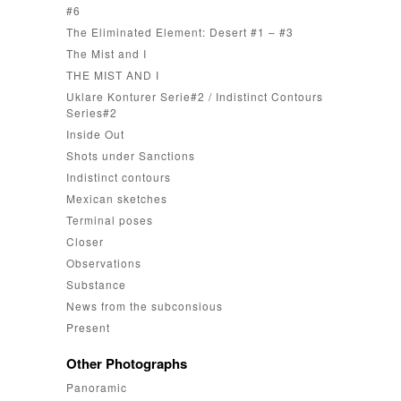
#6
The Eliminated Element: Desert #1 – #3
The Mist and I
THE MIST AND I
Uklare Konturer Serie#2 / Indistinct Contours
Series#2
Inside Out
Shots under Sanctions
Indistinct contours
Mexican sketches
Terminal poses
Closer
Observations
Substance
News from the subconsious
Present
Other Photographs
Panoramic