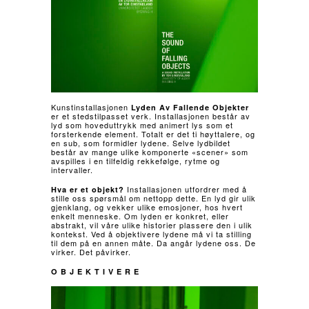
Kunstinstallasjonen
Lyden Av Fallende Objekter
er et stedstilpasset verk. Installasjonen består av
lyd som hoveduttrykk med animert lys som et
forsterkende element. Totalt er det ti høyttalere, og
en sub, som formidler lydene. Selve lydbildet
består av mange ulike komponerte «scener» som
avspilles i en tilfeldig rekkefølge, rytme og
intervaller.
Installasjonen utfordrer med å
Hva er et objekt?
stille oss spørsmål om nettopp dette. En lyd gir ulik
gjenklang, og vekker ulike emosjoner, hos hvert
enkelt menneske. Om lyden er konkret, eller
abstrakt, vil våre ulike historier plassere den i ulik
kontekst. Ved å objektivere lydene må vi ta stilling
til dem på en annen måte. Da angår lydene oss. De
virker. Det påvirker.
O B J E K T I V E R E