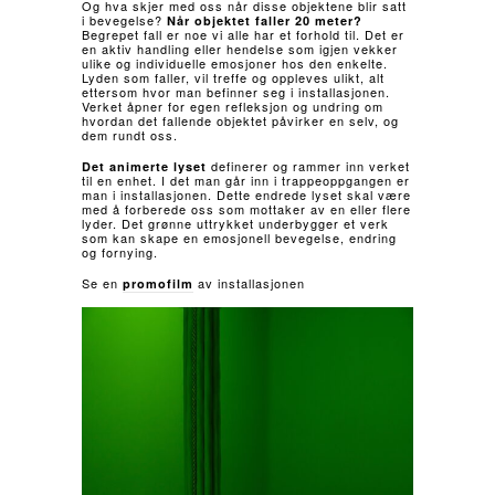
Og hva skjer med oss når disse objektene blir satt
i bevegelse?
Når objektet faller 20 meter?
Begrepet fall er noe vi alle har et forhold til. Det er
en aktiv handling eller hendelse som igjen vekker
ulike og individuelle emosjoner hos den enkelte.
Lyden som faller, vil treffe og oppleves ulikt, alt
ettersom hvor man befinner seg i installasjonen.
Verket åpner for egen refleksjon og undring om
hvordan det fallende objektet påvirker en selv, og
dem rundt oss.
definerer og rammer inn verket
Det animerte lyset
til en enhet. I det man går inn i trappeoppgangen er
man i installasjonen. Dette endrede lyset skal være
med å forberede oss som mottaker av en eller flere
lyder. Det grønne uttrykket underbygger et verk
som kan skape en emosjonell bevegelse, endring
og fornying.
Se en
av installasjonen
promofilm